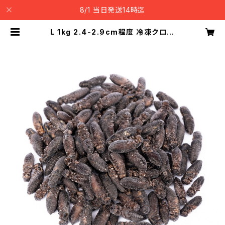
8/1 当日発送14時迄
L 1kg 2.4-2.9cm程度 冷凍クロコ
クロコオロギ | 冷凍コオロギ通販の
コオロギ本舗